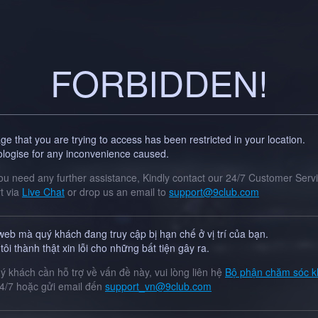
FORBIDDEN!
e that you are trying to access has been restricted in your location.
logise for any inconvenience caused.
you need any further assistance, Kindly contact our 24/7 Customer Serv
t via
Live Chat
or drop us an email to
support@9club.com
web mà quý khách đang truy cập bị hạn chế ở vị trí của bạn.
ôi thành thật xin lỗi cho những bất tiện gây ra.
ý khách cần hỗ trợ về vấn đề này, vui lòng liên hệ
Bộ phận chăm sóc k
4/7 hoặc gửi email đến
support_vn@9club.com