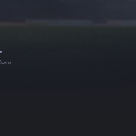
วย
 ในทาง