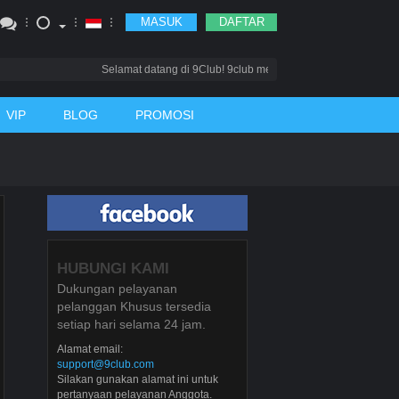
MASUK
DAFTAR
Selamat datang di 9Club! 9club mengadatakan special Deal 
VIP
BLOG
PROMOSI
HUBUNGI KAMI
Dukungan pelayanan
pelanggan Khusus tersedia
setiap hari selama 24 jam.
Alamat email:
support@9club.com
Silakan gunakan alamat ini untuk
pertanyaan pelayanan Anggota.