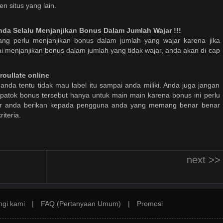
en situs yang lain.
nda Selalu Menjanjikan Bonus Dalam Jumlah Wajar !!!
g perlu menjanjikan bonus dalam jumlah yang wajar karena jika
 menjanjikan bonus dalam jumlah yang tidak wajar, anda akan di cap
roullate online
anda tentu tidak mau label itu sampai anda miliki. Anda juga jangan
atok bonus tersebut hanya untuk main main karena bonus ini perlu
r anda berikan kepada pengguna anda yang memang benar benar
iteria.
next >>
gi kami
|
FAQ (Pertanyaan Umum)
|
Promosi