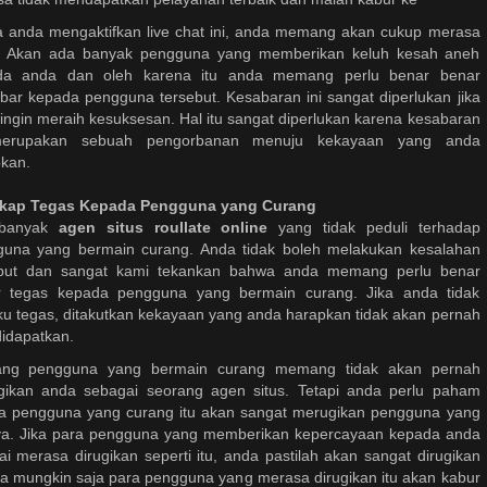
a anda mengaktifkan live chat ini, anda memang akan cukup merasa
l. Akan ada banyak pengguna yang memberikan keluh kesah aneh
da anda dan oleh karena itu anda memang perlu benar benar
bar kepada pengguna tersebut. Kesabaran ini sangat diperlukan jika
ingin meraih kesuksesan. Hal itu sangat diperlukan karena kesabaran
merupakan sebuah pengorbanan menuju kekayaan yang anda
kan.
ikap Tegas Kepada Pengguna yang Curang
banyak
agen situs roullate online
yang tidak peduli terhadap
una yang bermain curang. Anda tidak boleh melakukan kesalahan
ebut dan sangat kami tekankan bahwa anda memang perlu benar
r tegas kepada pengguna yang bermain curang. Jika anda tidak
ku tegas, ditakutkan kekayaan yang anda harapkan tidak akan pernah
didapatkan.
ang pengguna yang bermain curang memang tidak akan pernah
ikan anda sebagai seorang agen situs. Tetapi anda perlu paham
 pengguna yang curang itu akan sangat merugikan pengguna yang
ya. Jika para pengguna yang memberikan kepercayaan kepada anda
i merasa dirugikan seperti itu, anda pastilah akan sangat dirugikan
a mungkin saja para pengguna yang merasa dirugikan itu akan kabur