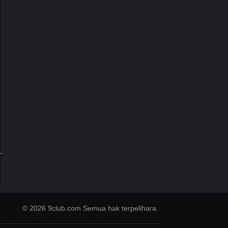
© 2026 9club.com Semua hak terpelihara.