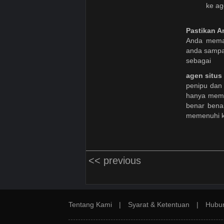
ke ag
Pastikan A
Anda meman
anda sampai
sebagai
agen situs 
penipu dan 
hanya memp
benar bena
memenuhi kr
<< previous
Tentang Kami
|
Syarat & Ketentuan
|
Hubun