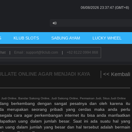
06/08/2026 23:37:47
(GMT+8)
S
KLUB SLOTS
SABUNG AYAM
LUCKY WHEEL
Chat
|
Email : support@9club.com
|
+62 8122 0994 868
ULLATE ONLINE AGAR MENJADI KAYA
<< Kembali
 Judi Online, Bandar Sakong Online, Judi Sakong Online, Permainan Judi, Situs Judi Online
edang berkembang dengan sangat pesatnya dan oleh karena itu
nda merupakan seorang pribadi yang cerdas maka anda perlu
segala cara agar perkembangan internet itu bisa anda manfaatkan
apatkan uang dalam jumlah besar. Saat ini ada suatu hal yang
an uang dalam jumlah yang besar dan hal tersebut adalah bermain