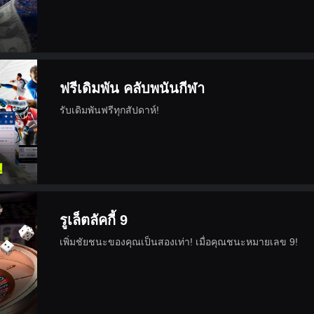
ฟรีเดิมพัน คลับพนันกีฬา
รับเดิมพันฟรีทุกสัปดาห์!
รูเล็ตลัคกี้ 9
เพิ่มชัยชนะของคุณเป็นสองเท่า! เมื่อคุณชนะหมายเลข 9!