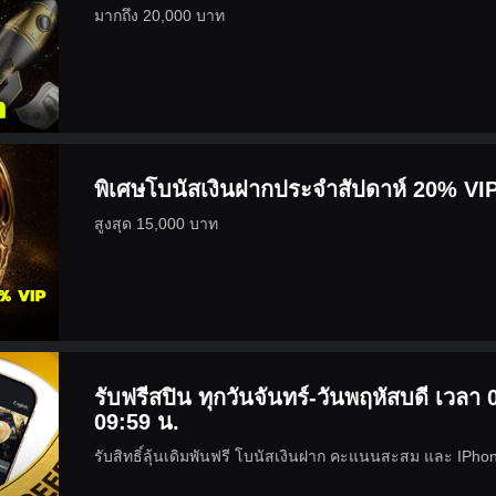
มากถึง 20,000 บาท
พิเศษโบนัสเงินฝากประจำสัปดาห์ 20% VI
สูงสุด 15,000 บาท
รับฟรีสปิน ทุกวันจันทร์-วันพฤหัสบดี เวลา 
09:59 น.
รับสิทธิ์ลุ้นเดิมพันฟรี โบนัสเงินฝาก คะแนนสะสม และ IPho