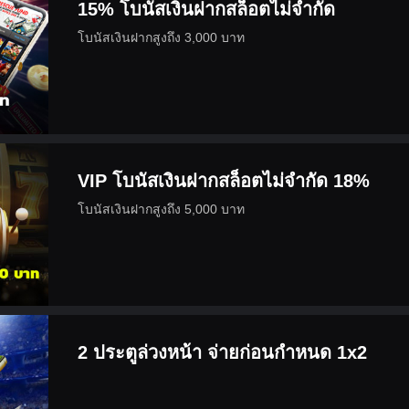
15% โบนัสเงินฝากสล็อตไม่จำกัด
โบนัสเงินฝากสูงถึง 3,000 บาท
VIP โบนัสเงินฝากสล็อตไม่จำกัด 18%
โบนัสเงินฝากสูงถึง 5,000 บาท
2 ประตูล่วงหน้า จ่ายก่อนกำหนด 1x2