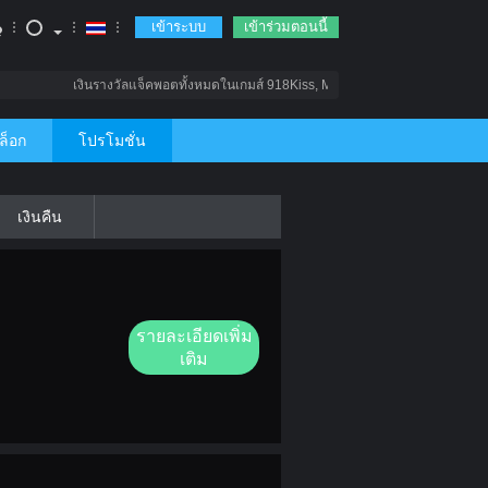
เข้าระบบ
เข้าร่วมตอนนี้
เงินรางวัลแจ็คพอตทั้งหมดในเกมส์ 918Kiss, Mega888 จะไม่มีการจ่ายเงินรางวัลจากผู
ล็อก
โปรโมชั่น
เงินคืน
รายละเอียดเพิ่ม
เติม