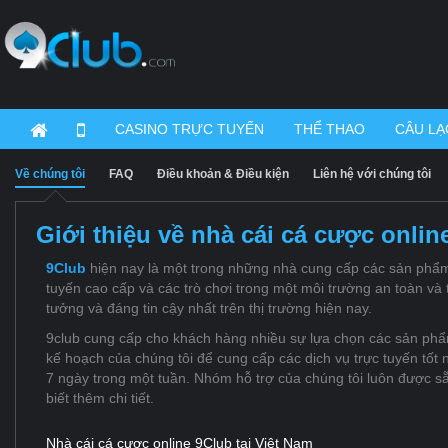
CASINO TRỰC TUYẾN
THỂ THAO
CÂU LẠ
Về chúng tôi
FAQ
Điều khoản & Điều kiện
Liên hệ với chúng tôi
Giới thiệu về nhà cái cá cược onlin
9Club
hiện nay là một trong những nhà cung cấp các sản phẩm 
tuyến cao cấp và các trò chơi trong một môi trường an toàn và
tưởng và đáng tin cậy nhất trên thị trường hiện nay.
9club cung cấp cho khách hàng nhiều sự lựa chọn các sản ph
kế hoạch của chúng tôi để cung cấp các dịch vụ trực tuyến tốt
7 ngày trong một tuần. Nhóm hỗ trợ của chúng tôi luôn được sẵn
biết thêm chi tiết.
Nhà cái cá cược online 9Club tại Việt Nam