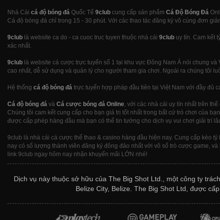
Nhà Cái
cá độ bóng đá
Quốc Tế
9club
cung cấp sản phẩm
Cá Độ Bóng Đá
Onli
Cá độ bóng đá chỉ trong 15 - 30 phút. Với các thao tác đăng ký vô cùng đơn giản
9club
là website ca do - ca cuoc truc tuyen thuộc nhà cái
9club
uy tín. Cam kết 
xác nhất.
9club
là website cá cược trực tuyến số 1 tại khu vực Đông Nam Á nói chung và 
cao nhất, dễ sử dụng và quản lý cho người tham gia chơi. Ngoài ra chúng tôi 
Hệ thống
cá độ bóng đá
trực tuyến hợp pháp đầu tiên tại Việt Nam với đầy đủ cá
Cá độ bóng đá
và
Cá cược bóng đá Online
, với các nhà cái uy tín nhất trên
Chúng tôi cam kết cung cấp cho bạn giá trị tốt nhất trong bất cứ trò chơi của 
được cấp phép hàng đầu mà bạn có thể tin tưởng cho dịch vụ vui chơi giải trí lâu
9club là nhà cái cá cược thể thao & casino hàng đầu hiện nay. Cung cấp kèo tỷ l
nay có số lượng thành viên đăng ký đông đảo nhất với vô số trò cược game, và
link 9club ngay hôm nay nhận khuyến mãi LỚN nhé!
Dịch vụ này thuộc sở hữu của The Big Shot Ltd., một công ty trác
Belize City, Belize. The Big Shot Ltd, được c