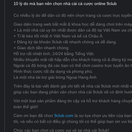
10 lý do mà bạn nên chọn nhà cái cá cược online 9club
Có nhiều lý do để dân có độ nên chọn trang cá cược trực tuyến
Giao diện trang web bắt mắt & khoa học dễ dàng chơi trên máy t
+ Là một nhà cái uy tín nhất được dân cá độ tại Việt Nam ưa c
+ Tỉ lệ kèo tốt nhất ở Việt Nam và kể cả Châu Á.
+ Đăng ký tài khoản 9club rất nhanh chóng và dễ dàng.
+ Giao dịch tiền nhanh chóng.
Hỗ trợ rất nhiệt tình, 24/24 bằng Tiếng Việt.
Nhiều khuyến mãi rất hấp dẫn cho khách hàng cũ & đăng ký mớ
Ngoài cá độ bóng đá các bạn có thể chơi casino trực tuyến ăn ti
Hình thức cược rất đa dạng và phong phú.
Là một nhà tài trợ giải bóng Ngoại Hạng Anh
Trên đây là bài viết đánh giá chi tiết về nhà cái 9club mới nhất
giúp các bạn đang phân vân chọn nhà cái 9club sẽ có định hướn
Với một loạt sản phẩm đáng tin cậy và hỗ trợ khách hàng chu
toàn thế giới!
Cảm ơn bạn đã chọn
9club.com
là sự lựa chọn ưu tiên của bạn
tôi, và nếu có bất cứ điều gì chúng tôi có thể giúp bạn xin vui l
Chúc các bạn chơi cá cược vui vẻ tại nhà cái 9club!