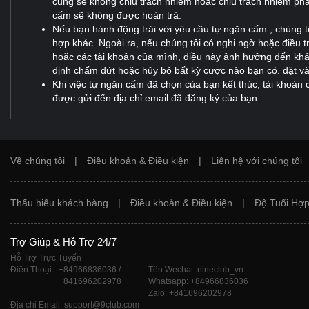
cũng sẽ không chịu trách nhiệm hoặc chịu trách nhiệm pháp 
cấm sẽ không được hoàn trả.
Nếu bạn hành động trái với yêu cầu tự ngăn cấm , chúng t
hợp khác. Ngoài ra, nếu chúng tôi có nghi ngờ hoặc điều
hoặc các tài khoản của mình, điều này ảnh hưởng đến khả 
định chấm dứt hoặc hủy bỏ bất kỳ cược nào bạn có. đặt và
Khi việc tự ngăn cấm đã chọn của bạn kết thúc, tài khoản
được gửi đến địa chỉ email đã đăng ký của bạn.
Về chúng tôi
|
Điều khoản & Điều kiện
|
Liên hệ với chúng tôi
Thấu hiểu khách hàng
|
Điều khoản & Điều kiện
|
Độ Tuổi Hợp
Trợ Giúp & Hỗ Trợ 24/7
Hỗ Trợ Trực Tuyến
Điện Thoại:
+84966836036 /
Tên Wechat: nineclub_vn
+841696202978
Whatsapp: +84966836036
Zalo: +841696202978
Địa chỉ Email: support@9club.com