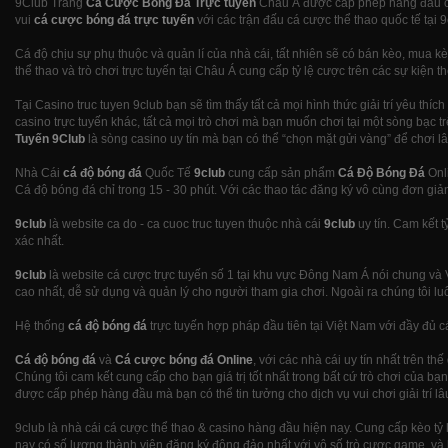
9Club Trang
Cá Cược Bóng Đá Trực tuyến
Châu Á được cấp phép hàng đầu ch
vui
cá cược bóng đá trực tuyến
với các trận đấu cá cược thể thao quốc tế tại
Cá độ chịu sự phụ thuộc và quản lí của nhà cái, tất nhiên sẽ có bán kèo, mua 
thể thao và trò chơi trực tuyến tại Châu Á cung cấp tỷ lệ cược trên các sự kiện 
Tại Casino truc tuyen 9club bạn sẽ tìm thấy tất cả mọi hình thức giải trí yêu thíc
casino trực tuyến khác, tất cả mọi trò chơi mà bạn muốn chơi tại một sòng bạc t
Tuyến 9Club
là sòng casino uy tín mà bạn có thể “chọn mặt gửi vàng” để chơi 
Nhà Cái
cá độ bóng đá
Quốc Tế
9club
cung cấp sản phẩm
Cá Độ Bóng Đá
Onli
Cá độ bóng đá chỉ trong 15 - 30 phút. Với các thao tác đăng ký vô cùng đơn giản
9club
là website ca do - ca cuoc truc tuyen thuộc nhà cái
9club
uy tín. Cam kết 
xác nhất.
9club
là website cá cược trực tuyến số 1 tại khu vực Đông Nam Á nói chung và 
cao nhất, dễ sử dụng và quản lý cho người tham gia chơi. Ngoài ra chúng tôi 
Hệ thống
cá độ bóng đá
trực tuyến hợp pháp đầu tiên tại Việt Nam với đầy đủ cá
Cá độ bóng đá
và
Cá cược bóng đá Online
, với các nhà cái uy tín nhất trên
Chúng tôi cam kết cung cấp cho bạn giá trị tốt nhất trong bất cứ trò chơi của 
được cấp phép hàng đầu mà bạn có thể tin tưởng cho dịch vụ vui chơi giải trí lâu
9club là nhà cái cá cược thể thao & casino hàng đầu hiện nay. Cung cấp kèo tỷ l
nay có số lượng thành viên đăng ký đông đảo nhất với vô số trò cược game, và