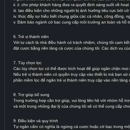
ii. ii. cho phép khách hàng đưa ra quyết định sáng suốt về hoạ
iii. tạo điều kiện cho những người bị ảnh hưởng tiêu cực bởi cờ 
iv. thúc đẩy sự hiểu biết chung giữa các cá nhân, cộng đồng, 
v. Đảm bảo ngành cờ bạc cung cấp môi trường an toàn và hỗ tr
6. Trẻ vị thành niên
Với tư cách là nhà điều hành có trách nhiệm, chúng tôi cam kết 
đặt cược bằng nền tảng cá cược của chúng tôi. Các dịch vụ của 
7. Tùy chọn lọc
Các tùy chọn lọc có thể được kích hoạt để giúp ngăn chặn mọi 
Nếu trẻ vị thành niên có quyền truy cập vào thiết bị mà bạn s
phần mềm lọc để ngăn trẻ vị thành niên truy cập vào nền tảng 
8. Trợ giúp bổ sung
Trong trường hợp cần trợ giúp, vui lòng liên hệ với nhóm hỗ tr
và một trong những đại lý của chúng tôi sẽ có thể cung cấp cho b
9. Điều kiện và quy trình
Tự ngăn cấm có nghĩa là ngừng cá cược hoặc cờ bạc trong một t