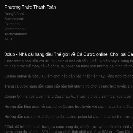
Phương Thức Thanh Toán
DongA Bank
Sacombank
Eximbank
Vietcombank
Techcombank
ACB
9club - Nhà cái hàng đầu Thế giới về Cá Cược online, Chơi bài Ca
Chào mừng bạn đến với 9club, 9club là nhà cái số 1 Châu Á hiện nay. Chúng tô
như cá cược thể thao, cá độ bóng đá, poker, và hàng loạt những loại hình trò ch
Casino online là một địa điểm chơi hấp dẫn bậc nhất hiện nay. Tổng hợp trò chơ
Trang cá cược hàng đầu cung cấp hầu hết những trò chơi casino trực tuyến, slot
Casino Online trực tuyến hàng đầu châu Á,.. Thưởng thức 5 sảnh bài trực tuyến
Hướng dẫn tổng quan về cách chơi Casino trực tuyến với các nhà cái hàng đầu t
Hướng dẫn cách chơi cá độ bóng đá, casino, poker tại các nhà cái uy tín, hướng d
9Club đã trở thành các trang ca cuoc bong da, cá độ trực tuyến phổ biến nhất 
cược bóng đá ,cá độ ... Với tất cả sự nhiệt tình nhất chỉ có tại 9Club,…Cam kết t