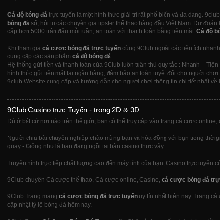
Cá độ bóng đá
trực tuyến là một hình thức giải trí rất phổ biến và đa dạng. 9cl
bóng đá
số, hội tụ các chuyên gia tipster thể thao hàng đầu Việt Nam. Dự đoán 
cấp hơn 5000 trận đấu mỗi tuần, an toàn với thanh toán bằng tiền mặt.
Cá độ b
Khi tham gia
cá cược bóng đá trực tuyến
cùng 9Club ngoài các tiện ích nhanh 
cung cấp các sản phẩm
cá độ bóng đá
.
Hệ thống gửi tiền và thanh toán của 9Club luôn tuân thủ quy tắc : Nhanh – Tiện 
hình thức gửi tiền mặt tại ngân hàng, đảm bảo an toàn tuyệt đối cho người chơi
9club Website cung cấp và hướng dẫn cho người chơi thông tin chi tiết nhất về k
9Club Casino trực Tuyến - trong 2D & 3D
Dù ở bất cứ nơi nào trên thế giới, bạn có thể truy cập vào trang cá cược online, 
Người chia bài chuyên nghiệp chào mừng bạn và hòa đồng với bạn trong thờigian
quay - Giống như là bạn đang ngồi tại bàn casino thực vậy.
Truyền hình trực tiếp chất lượng cao đến máy tính của bạn, Casino trực tuyến c
9Club chuyên Cá cược thể thao, Cá cược online, Casino,
cá cược bóng đá trự
9Club Trang mạng
cá cược bóng đá trực tuyến
uy tín nhất hiện nay. Trang cá
cập nhật tỷ lệ bóng đá hôm nay.