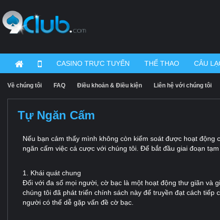
CASINO TRỰC TUYẾN
THỂ THAO
CÂU LẠ
Về chúng tôi
FAQ
Điều khoản & Điều kiện
Liên hệ với chúng tôi
Tự Ngăn Cấm
Nếu bạn cảm thấy mình không còn kiểm soát được hoạt động cờ
ngăn cấm việc cá cược với chúng tôi. Để bắt đầu giai đoạn tạm
1. Khái quát chung
Đối với đa số mọi người, cờ bạc là một hoạt động thư giãn và gi
chúng tôi đã phát triển chính sách này để truyền đạt cách tiếp
người có thể dễ gặp vấn đề cờ bạc.