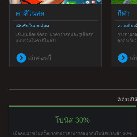
คาสิโนสด
กีฬา
เดินพันในเกมส์สด
ความตื่นเต
เล่นแบล็คแจ็คสด, บาคาร่าสดและรูเล็ตสด
การถ่ายถอ
แบบจริงในคาสิโนจริง
ลูกค้าเกี่
เล่นตอนนี้
เล่
ที่เดียวที
โบนัส 30%
เมื่อคุณฝากเงินครั้งแรกกับเราสามารถสนุกกับโบนัสแรกเข้า 30%