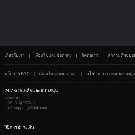
เกี่ยวกับเรา
|
เงื่อนไขและข้อตกลง
|
ติดต่อเรา
|
คำถามที่พบบ่อ
นโยบาย KYC
|
เงื่อนไขและข้อตกลง
|
นโยบายการเล่นเกมของผู้เ
24/7 ช่วยเหลือและสนับสนุน
อยู่สนทนา
LINE ID: @057lvsih
อีเมล์: support@9club.com
วิธีการชำระเงิน