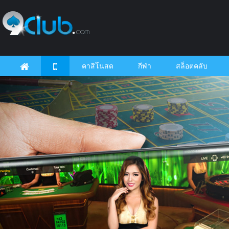
คาสิโนสด
กีฬา
สล็อตคลับ