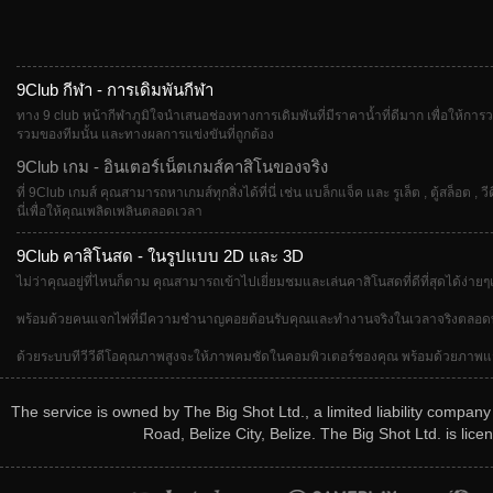
9Club กีฬา - การเดิมพันกีฬา
ทาง 9 club หน้ากีฬาภูมิใจนำเสนอช่องทางการเดิมพันที่มีราคาน้ำที่ดีมาก เพื่อให้การว
รวมของทีมนั้น และทางผลการแข่งขันที่ถูกต้อง
9Club เกม - อินเตอร์เน็ตเกมส์คาสิโนของจริง
ที่ 9Club เกมส์ คุณสามารถหาเกมส์ทุกสิ่งได้ที่นี่ เช่น แบล็กแจ็ค และ รูเล็ต , ตู้สล็อต
นี่เพื่อให้คุณเพลิดเพลินตลอดเวลา
9Club คาสิโนสด - ในรูปแบบ 2D และ 3D
ไม่ว่าคุณอยู่ที่ไหนก็ตาม คุณสามารถเข้าไปเยี่ยมชมและเล่นคาสิโนสดที่ดีที่สุดได้ง่า
พร้อมด้วยคนแจกไพ่ที่มีความชำนาญคอยต้อนรับคุณและทำงานจริงในเวลาจริงตลอดทั้งเก
ด้วยระบบทีวีวีดีโอคุณภาพสูงจะให้ภาพคมชัดในคอมพิวเตอร์ชองคุณ พร้อมด้วยภาพแวดล้
The service is owned by The Big Shot Ltd., a limited liability compan
Road, Belize City, Belize. The Big Shot Ltd. is l