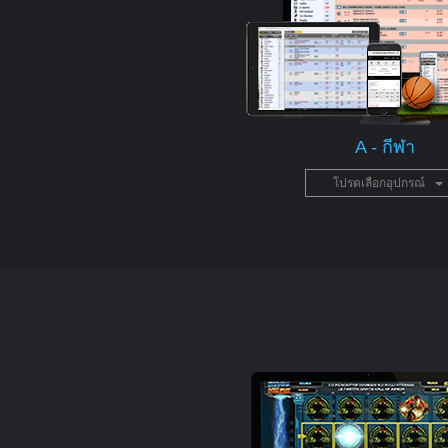
A - กีฬา
โปรดเลือกอุปกรณ์