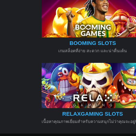
BOOMING SLOTS
เกมสล็อตที่ง่าย สะดวก และน่าตื่นเต้น
RELAXGAMING SLOTS