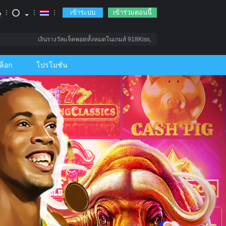
เข้าระบบ
เข้าร่วมตอนนี้
เงินรางวัลแจ็คพอตทั้งหมดในเกมส์ 918Kiss, Mega888 จะไม่มีการจ่ายเงินรางวัลจากผู
ล็อก
โปรโมชั่น