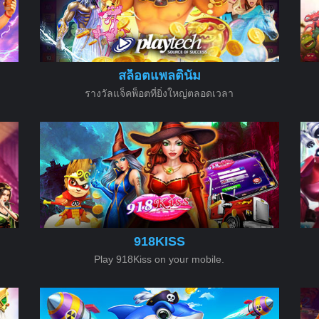
สล็อตแพลตินั่ม
รางวัลแจ็คพ็อตที่ยิ่งใหญ่ตลอดเวลา
918KISS
Play 918Kiss on your mobile.