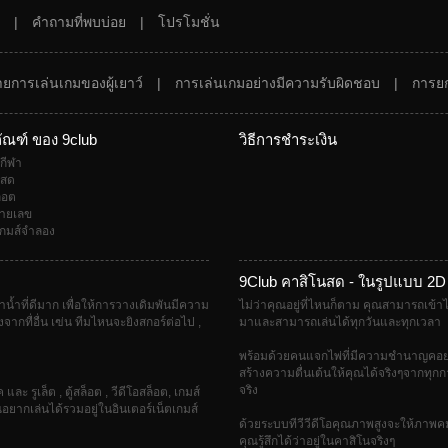
|
คำถามที่พบบ่อย
|
โปรโมชั่น
ยการเล่นเกมของผู้เยาว์
|
การเล่นเกมอย่างมีความรับผิดชอบ
|
การย
ัณฑ์ ของ 9club
วิธีการชำระเงิน
นกีฬา
นสด
็อต
ายเลข
กมส์จำลอง
9Club คาสิโนสด - ในรูปแบบ 2D
น้ำที่ดีมาก เพื่อให้การวางเดิมพันมีความ
ไม่ว่าคุณอยู่ที่ไหนก็ตาม คุณสามารถเข้าไป
จากทื่อื่น เฃ่น ทีมไหนจะยิงสกอร์ต่อไป ,
มาและสามารถเล่นได้ทุกวันและทุกเวลา
พร้อมด้วยคนแจกไพ่ที่มีความชำนาญคอย
สร้างความตื่นเต้นให้คุณได้จริงๆจากทุกก
จริง
และ รูเล็ต , ตู้สล็อต , วีดีโอสล็อต, เกมส์
ณอยากเล่นได้รวมอยู่ในอินเตอร์เน็ตเกมส์
ด้วยระบบทีวีวีดีโอคุณภาพสูงจะให้ภาพ
คุณรู้สึกได้ว่าอยู่ในคาสิโนจริงๆ