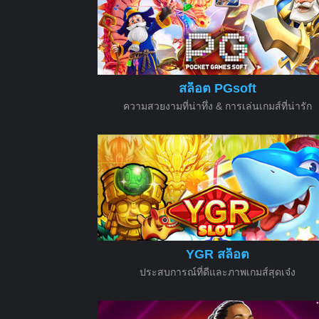
สล็อต PGsoft
ความสวยงามที่น่าทึ่ง & การเล่นเกมส์ที่น่ารัก
YGR สล็อต
ประสบการณ์ที่ดีและภาพเกมส์สุดเจ๋ง