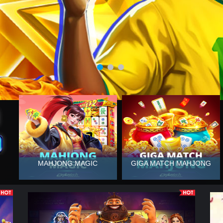
เล่นตอนนี้
เล่นตอนนี้
MAHJONG MAGIC
GIGA MATCH MAHJONG