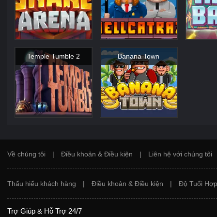
Temple Tumble 2
Banana Town
Về chúng tôi
|
Điều khoản & Điều kiện
|
Liên hệ với chúng tôi
Thấu hiểu khách hàng
|
Điều khoản & Điều kiện
|
Độ Tuổi Hợp
Trợ Giúp & Hỗ Trợ 24/7